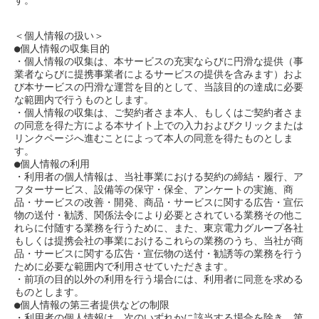
す。
＜個人情報の扱い＞
●個人情報の収集目的
・個人情報の収集は、本サービスの充実ならびに円滑な提供（事
業者ならびに提携事業者によるサービスの提供を含みます）およ
び本サービスの円滑な運営を目的として、当該目的の達成に必要
な範囲内で行うものとします。
・個人情報の収集は、ご契約者さま本人、もしくはご契約者さま
の同意を得た方による本サイト上での入力およびクリックまたは
リンクページへ進むことによって本人の同意を得たものとしま
す。
●個人情報の利用
・利用者の個人情報は、当社事業における契約の締結・履行、ア
フターサービス、設備等の保守・保全、アンケートの実施、商
品・サービスの改善・開発、商品・サービスに関する広告・宣伝
物の送付・勧誘、関係法令により必要とされている業務その他こ
れらに付随する業務を行うために、また、東京電力グループ各社
もしくは提携会社の事業におけるこれらの業務のうち、当社が商
品・サービスに関する広告・宣伝物の送付・勧誘等の業務を行う
ために必要な範囲内で利用させていただきます。
・前項の目的以外の利用を行う場合には、利用者に同意を求める
ものとします。
●個人情報の第三者提供などの制限
・利用者の個人情報は、次のいずれかに該当する場合を除き、第