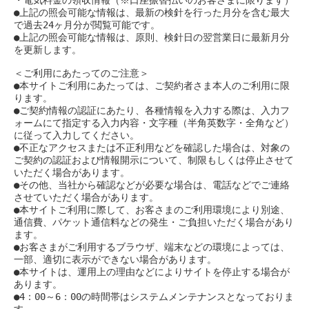
・電気料金の領収情報（※口座振替払いのお客さまに限ります）
●上記の照会可能な情報は、最新の検針を行った月分を含む最大
で過去24ヶ月分が閲覧可能です。
●上記の照会可能な情報は、原則、検針日の翌営業日に最新月分
を更新します。
＜ご利用にあたってのご注意＞
●本サイトご利用にあたっては、ご契約者さま本人のご利用に限
ります。
●ご契約情報の認証にあたり、各種情報を入力する際は、入力フ
ォームにて指定する入力内容・文字種（半角英数字・全角など）
に従って入力してください。
●不正なアクセスまたは不正利用などを確認した場合は、対象の
ご契約の認証および情報開示について、制限もしくは停止させて
いただく場合があります。
●その他、当社から確認などが必要な場合は、電話などでご連絡
させていただく場合があります。
●本サイトご利用に際して、お客さまのご利用環境により別途、
通信費、パケット通信料などの発生・ご負担いただく場合があり
ます。
●お客さまがご利用するブラウザ、端末などの環境によっては、
一部、適切に表示ができない場合があります。
●本サイトは、運用上の理由などによりサイトを停止する場合が
あります。
●4：00～6：00の時間帯はシステムメンテナンスとなっておりま